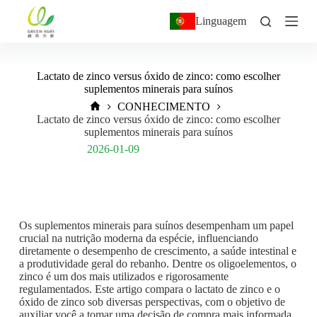
P
Linguagem
u
l
a
r
Lactato de zinco versus óxido de zinco: como escolher
p
suplementos minerais para suínos
a
r
CONHECIMENTO
a
Lactato de zinco versus óxido de zinco: como escolher
o
suplementos minerais para suínos
c
Post Views:
445
2026-01-09
o
n
t
e
ú
d
Os suplementos minerais para suínos desempenham um papel
o
crucial na nutrição moderna da espécie, influenciando
diretamente o desempenho de crescimento, a saúde intestinal e
a produtividade geral do rebanho. Dentre os oligoelementos, o
zinco é um dos mais utilizados e rigorosamente
regulamentados. Este artigo compara o lactato de zinco e o
óxido de zinco sob diversas perspectivas, com o objetivo de
auxiliar você a tomar uma decisão de compra mais informada.