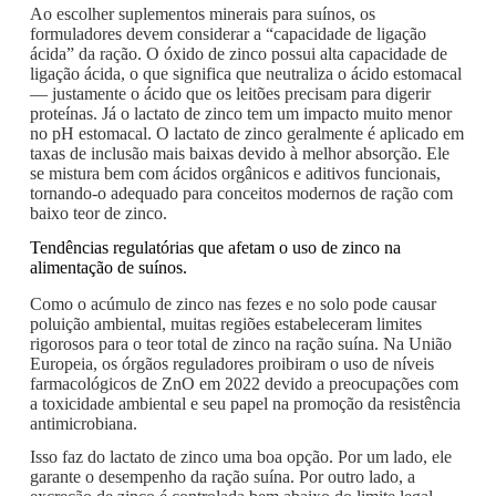
Ao escolher suplementos minerais para suínos, os
formuladores devem considerar a “capacidade de ligação
ácida” da ração. O óxido de zinco possui alta capacidade de
ligação ácida, o que significa que neutraliza o ácido estomacal
— justamente o ácido que os leitões precisam para digerir
proteínas. Já o lactato de zinco tem um impacto muito menor
no pH estomacal. O lactato de zinco geralmente é aplicado em
taxas de inclusão mais baixas devido à melhor absorção. Ele
se mistura bem com ácidos orgânicos e aditivos funcionais,
tornando-o adequado para conceitos modernos de ração com
baixo teor de zinco.
Tendências regulatórias que afetam o uso de zinco na
alimentação de suínos.
Como o acúmulo de zinco nas fezes e no solo pode causar
poluição ambiental, muitas regiões estabeleceram limites
rigorosos para o teor total de zinco na ração suína. Na União
Europeia, os órgãos reguladores proibiram o uso de níveis
farmacológicos de ZnO em 2022 devido a preocupações com
a toxicidade ambiental e seu papel na promoção da resistência
antimicrobiana.
Isso faz do lactato de zinco uma boa opção. Por um lado, ele
garante o desempenho da ração suína. Por outro lado, a