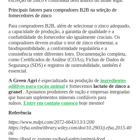
excreção de zinco é controlada bem abaixo do limite legal.
Principais fatores para compradores B2B na seleção de
fornecedores de zinco
Para compradores B2B, além de selecionar o zinco adequado,
a capacidade de produção, a garantia de qualidade e a
confiabilidade do fornecedor são igualmente cruciais. Os
compradores devem avaliar o teor de zinco elementar, a
biodisponibilidade, a conformidade regulatória e a
consistência entre diferentes lotes. Documentação completa,
como Certificados de Análise (COAs), Fichas de Dados de
Segurança (SDS) e registros de rastreabilidade, também é
essencial.
A Green Agri
é especializada na produção de
ingredientes
aditivos para ração animal
e fornecemos
lactato de zinco a
granel
. Apoiamos produtores de ração e empresas integradas
que buscam suplementos minerais confiáveis ​​para
suínos.
Entre em contato conosco
hoje mesmo!
Referência
https://www.mdpi.com/2072-6643/13/1/200
https://efsa.onlinelibrary.wiley.com/doi/10.2903/j.efsa.2015.40
06
https://food.ec.europa.eu/food-safety/animal-feed