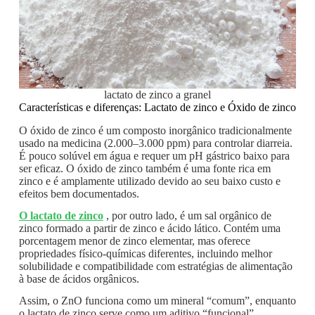
lactato de zinco a granel
Características e diferenças: Lactato de zinco e Óxido de zinco
O óxido de zinco é um composto inorgânico tradicionalmente
usado na medicina (2.000–3.000 ppm) para controlar diarreia.
É pouco solúvel em água e requer um pH gástrico baixo para
ser eficaz. O óxido de zinco também é uma fonte rica em
zinco e é amplamente utilizado devido ao seu baixo custo e
efeitos bem documentados.
O lactato de zinco
, por outro lado, é um sal orgânico de
zinco formado a partir de zinco e ácido lático. Contém uma
porcentagem menor de zinco elementar, mas oferece
propriedades físico-químicas diferentes, incluindo melhor
solubilidade e compatibilidade com estratégias de alimentação
à base de ácidos orgânicos.
Assim, o ZnO funciona como um mineral “comum”, enquanto
o lactato de zinco serve como um aditivo “funcional”