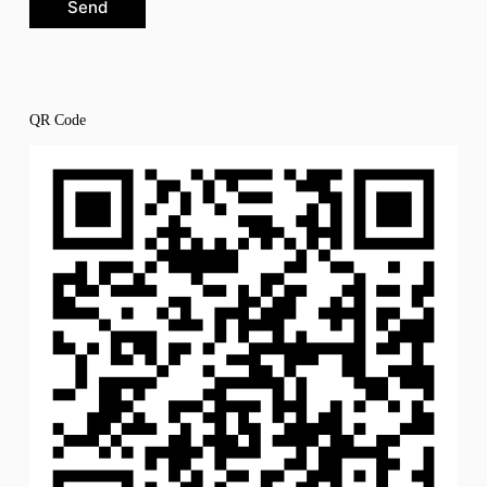
Send
QR Code