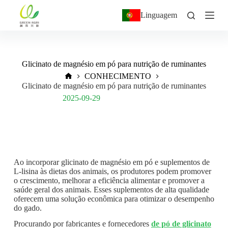
P
Linguagem
u
l
a
r
p
Glicinato de magnésio em pó para nutrição de ruminantes
a
r
CONHECIMENTO
a
Glicinato de magnésio em pó para nutrição de ruminantes
o
Post Views:
293
2025-09-29
c
o
n
t
e
ú
d
Ao incorporar glicinato de magnésio em pó e suplementos de
o
L-lisina às dietas dos animais, os produtores podem promover
o crescimento, melhorar a eficiência alimentar e promover a
saúde geral dos animais. Esses suplementos de alta qualidade
oferecem uma solução econômica para otimizar o desempenho
do gado.
Procurando por fabricantes e fornecedores
de pó de glicinato