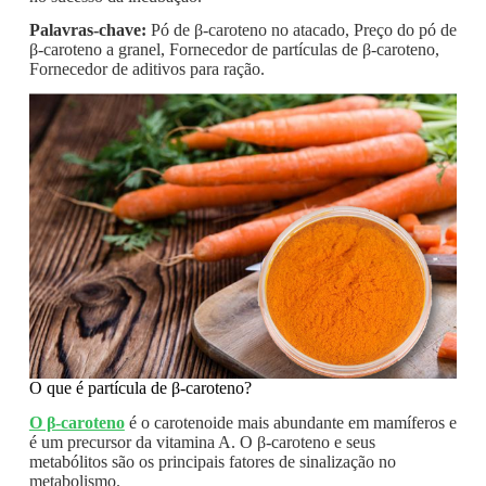
Palavras-chave:
Pó de β-caroteno no atacado, Preço do pó de
β-caroteno a granel, Fornecedor de partículas de β-caroteno,
Fornecedor de aditivos para ração.
O que é partícula de β-caroteno?
O β-caroteno
é o carotenoide mais abundante em mamíferos e
é um precursor da vitamina A. O β-caroteno e seus
metabólitos são os principais fatores de sinalização no
metabolismo.