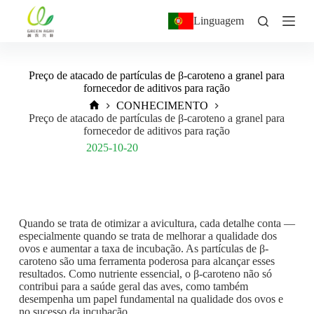
P
Linguagem
u
l
a
r
Preço de atacado de partículas de β-caroteno a granel para
p
fornecedor de aditivos para ração
a
r
CONHECIMENTO
a
Preço de atacado de partículas de β-caroteno a granel para
o
fornecedor de aditivos para ração
c
Post Views:
295
2025-10-20
o
n
t
e
ú
d
Quando se trata de otimizar a avicultura, cada detalhe conta —
o
especialmente quando se trata de melhorar a qualidade dos
ovos e aumentar a taxa de incubação. As partículas de β-
caroteno são uma ferramenta poderosa para alcançar esses
resultados. Como nutriente essencial, o β-caroteno não só
contribui para a saúde geral das aves, como também
desempenha um papel fundamental na qualidade dos ovos e
no sucesso da incubação.