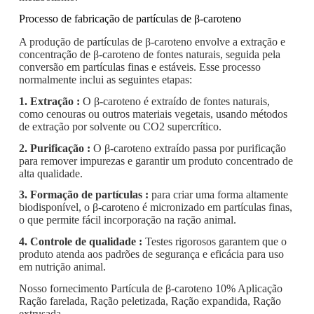
Processo de fabricação de partículas de β-caroteno
A produção de partículas de β-caroteno envolve a extração e
concentração de β-caroteno de fontes naturais, seguida pela
conversão em partículas finas e estáveis. Esse processo
normalmente inclui as seguintes etapas:
1. Extração
:
O β-caroteno é extraído de fontes naturais,
como cenouras ou outros materiais vegetais, usando métodos
de extração por solvente ou CO2 supercrítico.
2. Purificação
:
O β-caroteno extraído passa por purificação
para remover impurezas e garantir um produto concentrado de
alta qualidade.
3. Formação de partículas
:
para criar uma forma altamente
biodisponível, o β-caroteno é micronizado em partículas finas,
o que permite fácil incorporação na ração animal.
4. Controle de qualidade
:
Testes rigorosos garantem que o
produto atenda aos padrões de segurança e eficácia para uso
em nutrição animal.
Nosso fornecimento Partícula de β-caroteno 10% Aplicação
Ração farelada, Ração peletizada, Ração expandida, Ração
extrusada.