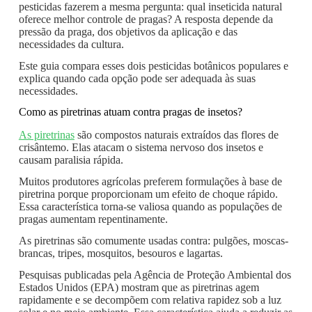
pesticidas fazerem a mesma pergunta: qual inseticida natural
oferece melhor controle de pragas? A resposta depende da
pressão da praga, dos objetivos da aplicação e das
necessidades da cultura.
Este guia compara esses dois pesticidas botânicos populares e
explica quando cada opção pode ser adequada às suas
necessidades.
Como as piretrinas atuam contra pragas de insetos?
As piretrinas
são compostos naturais extraídos das flores de
crisântemo. Elas atacam o sistema nervoso dos insetos e
causam paralisia rápida.
Muitos produtores agrícolas preferem formulações à base de
piretrina porque proporcionam um efeito de choque rápido.
Essa característica torna-se valiosa quando as populações de
pragas aumentam repentinamente.
As piretrinas são comumente usadas contra: pulgões, moscas-
brancas, tripes, mosquitos, besouros e lagartas.
Pesquisas publicadas pela Agência de Proteção Ambiental dos
Estados Unidos (EPA) mostram que as piretrinas agem
rapidamente e se decompõem com relativa rapidez sob a luz