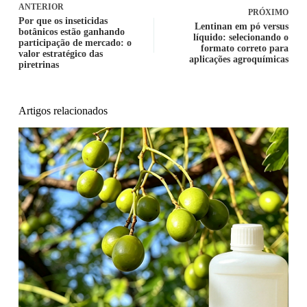
ANTERIOR
PRÓXIMO
Por que os inseticidas
Lentinan em pó versus
botânicos estão ganhando
líquido: selecionando o
participação de mercado: o
formato correto para
valor estratégico das
aplicações agroquímicas
piretrinas
Artigos relacionados