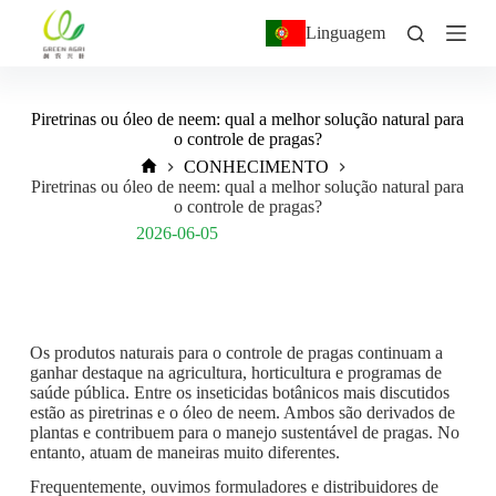
P
Linguagem
u
l
a
r
Piretrinas ou óleo de neem: qual a melhor solução natural para
p
o controle de pragas?
a
r
CONHECIMENTO
a
Piretrinas ou óleo de neem: qual a melhor solução natural para
o
o controle de pragas?
c
Post Views:
131
2026-06-05
o
n
t
e
ú
d
Os produtos naturais para o controle de pragas continuam a
o
ganhar destaque na agricultura, horticultura e programas de
saúde pública. Entre os inseticidas botânicos mais discutidos
estão as piretrinas e o óleo de neem. Ambos são derivados de
plantas e contribuem para o manejo sustentável de pragas. No
entanto, atuam de maneiras muito diferentes.
Frequentemente, ouvimos formuladores e distribuidores de